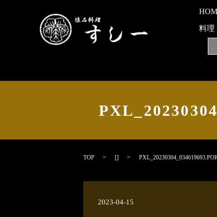
HO
料理
PXL_202303
TOP
[]
PXL_20230304_034619693.
2023-04-15