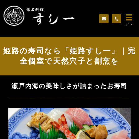
ﾒﾆｭｰ
姫路の寿司なら「姫路すし一」｜完
全個室で天然穴子と割烹を
瀬戸内海の美味しさが詰まったお寿司