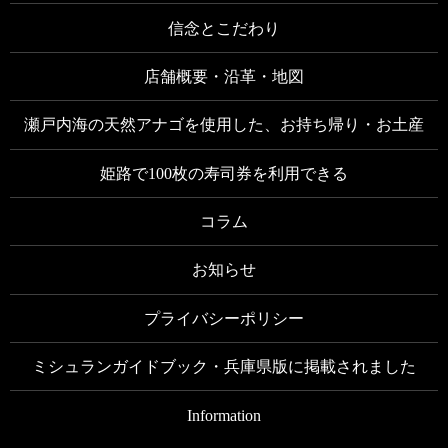
2022/11/26
姫路の好古園から徒歩13分 天然アナゴの「姫路すし
信念とこだわり
一」
店舗概要・沿革・地図
2022/10/19
姫路すし一はインボイスに対応
瀬戸内海の天然アナゴを使用した、お持ち帰り・お土産
2022/9/1
魚町・塩町から徒歩5分の隠れ家的すし屋
姫路で100枚の寿司券を利用できる
2022/6/15
鯨の尾の身の刺身
コラム
2022/5/30
お知らせ
国産アワビの鉄板焼き以外にもアワビ料理が色々ありま
す。
プライバシーポリシー
2022/5/19
鯨の生姜焼き
ミシュランガイドブック・兵庫県版に掲載されました
2022/5/16
瀬戸内海のハモの「鱧（はも）会席」
Information