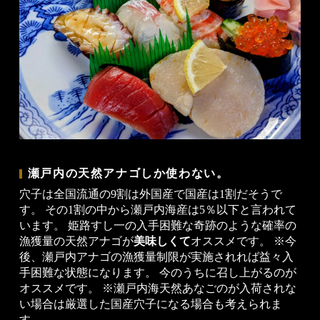
瀬戸内の天然アナゴしか使わない。
穴子は全国流通の9割は外国産で国産は1割だそうで
す。 その1割の中から瀬戸内海産は5％以下と言われて
います。 姫路すし一の入手困難な奇跡のような確率の
漁獲量の天然アナゴが
美味しくて
オススメです。 ※今
後、瀬戸内アナゴの漁獲量制限が実施されれば益々入
手困難な状態になります。 今のうちに召し上がるのが
オススメです。 ※瀬戸内海天然あなごのが入荷されな
い場合は厳選した国産穴子になる場合も考えられま
す。