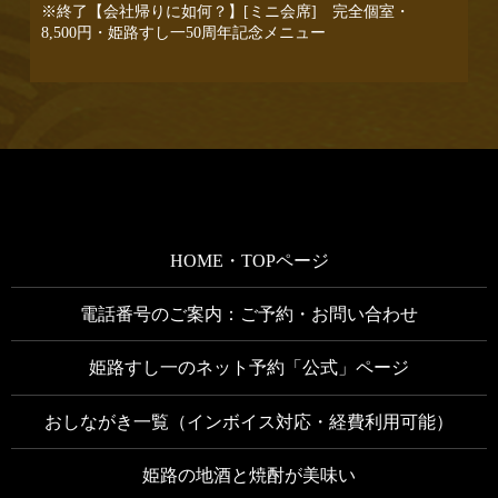
※終了【会社帰りに如何？】[ミニ会席] 完全個室・
8,500円・姫路すし一50周年記念メニュー
2023/6/1
まっぷる兵庫’24に姫路すし一が掲載されました
2023/4/28
すし一のホームページをリニューアルしました
2023/3/15
姫路すし一は「のどぐろ」の塩焼きや「のどぐろ」の煮
付けがあり。
HOME・TOPページ
2023/2/18
日本鯨類研究所発行の日本鯨紀行に掲載されました＿姫
電話番号のご案内：ご予約・お問い合わせ
路すし一
姫路すし一のネット予約「公式」ページ
2023/2/7
るるぶ兵庫に掲載されました
おしながき一覧（インボイス対応・経費利用可能）
2022/12/6
鉄刺・鉄ちり持ち帰り
姫路の地酒と焼酎が美味い