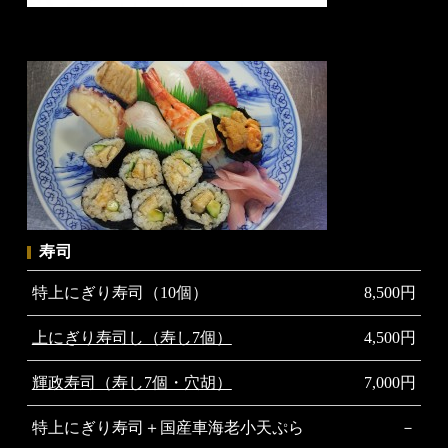
寿司
特上にぎり寿司（10個）
8,500円
上にぎり寿司し（寿し7個）
4,500円
輝政寿司（寿し7個・穴胡）
7,000円
特上にぎり寿司＋国産車海老小天ぷら
－