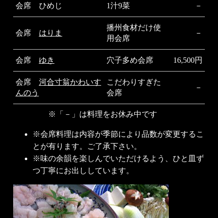
会席 ひめじ
1汁9菜
－
播州食材だけ使
会席
はりま
－
用会席
会席
ゆき
穴子多め会席
16,500円
会席
河合寸翁かわいす
こだわりすぎた
－
んのう
会席
※「－」は料理をお休み中です
※
会席料理は内容が季節により品数が変更するこ
とが有ります。ご了承下さい。
※味の余韻を楽しんでいただけるよう、ひと皿ず
つ丁寧にお出ししています。