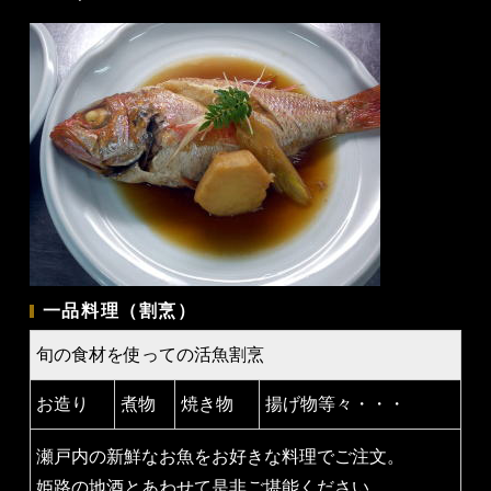
一品料理（割烹）
旬の食材を使っての活魚割烹
お造り
煮物
焼き物
揚げ物等々・・・
瀬戸内の新鮮なお魚をお好きな料理でご注文。
姫路の地酒とあわせて是非ご堪能ください。