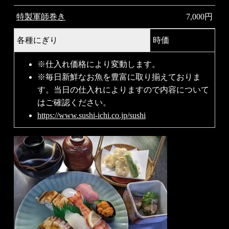
特製軍師巻き
7,000円
各種にぎり
時価
※
仕入れ価格により変動します。
※
毎日新鮮なお魚を豊富に取り揃えておりま
す。当日の仕入れによりますので内容について
はご確認ください。
https://www.sushi-ichi.co.jp/sushi