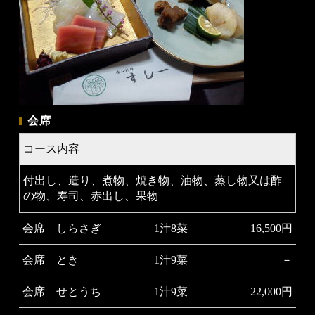
会席
コース内容
付出し、造り、煮物、焼き物、油物、蒸し物又は酢
の物、寿司、赤出し、果物
会席 しらさぎ
1汁8菜
16,500円
会席 とき
1汁9菜
－
会席 せとうち
1汁9菜
22,000円