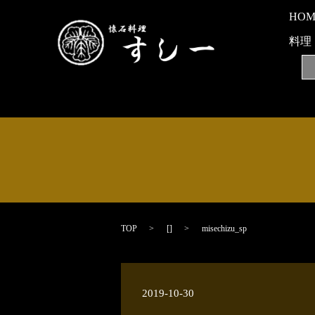
HO
料理
TOP
[]
misechizu_sp
2019-10-30