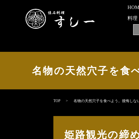
HO
料理
名物の天然穴子を食
TOP
名物の天然穴子を食べよう。後悔しな
姫路観光の締