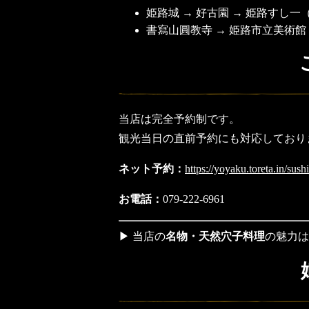
姫路城 → 好古園 → 姫路すし一
書寫山圓教寺 → 姫路市立美術館
当店は完全予約制です。
観光当日の直前予約にも対応しており
ネット予約：
https://yoyaku.toreta.in/sushi
お電話：
079-222-6961
▶ 当店の
名物・天然穴子料理
の魅力は