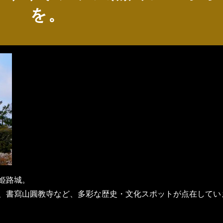
を。
姫路城。
、書寫山圓教寺など、多彩な歴史・文化スポットが点在してい