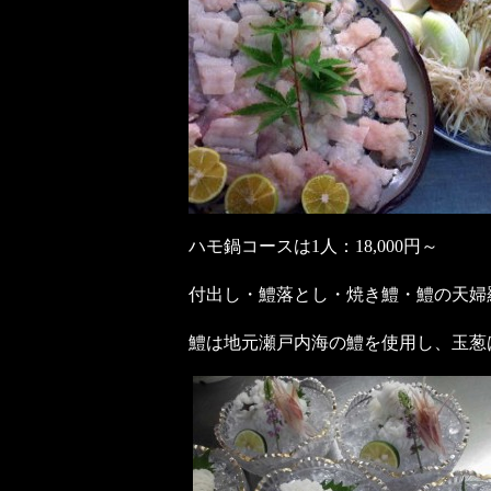
ハモ鍋コースは1人：18,000円～
付出し・鱧落とし・焼き鱧・鱧の天婦
鱧は地元瀬戸内海の鱧を使用し、玉葱