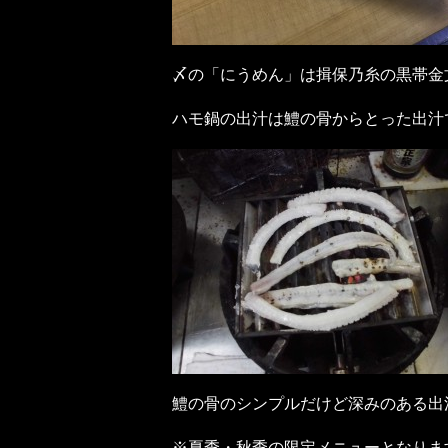
〆の「にうめん」は揖保乃糸の黒帯金
ハモ鍋の出汁は鱧の骨からとった出汁
鱧の骨のシンプルだけど深みのある出
※夏季・秋季の限定メニューとなりま