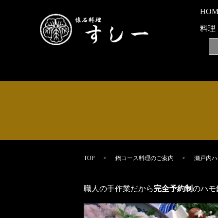
HO
料理
TOP
鍋コース料理のご案内
瀬戸内ハ
職人の手作業だから
完全予約制
のハモ