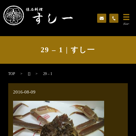
ﾒﾆｭｰ
29 – 1 | すし一
TOP
[]
29 – 1
2016-08-09