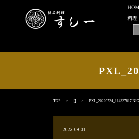
HO
料理
PXL_20
TOP
[]
PXL_20220724_114327817.NI
2022-09-01