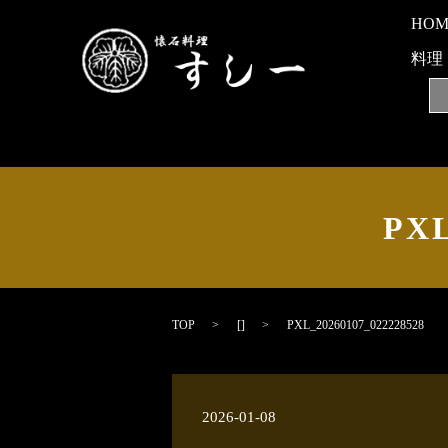
HO
料理
PXL
TOP
[]
PXL_20260107_022228528
2026-01-08