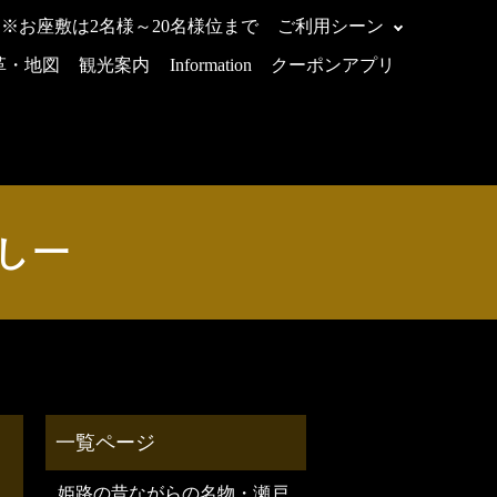
 ※お座敷は2名様～20名様位まで
ご利用シーン
革・地図
観光案内
Information
クーポンアプリ
 すし一
姫路の昔ながらの名物・瀬戸