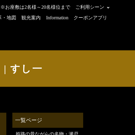
 ※お座敷は2名様～20名様位まで
ご利用シーン
革・地図
観光案内
Information
クーポンアプリ
ー | すし一
姫路の昔ながらの名物・瀬戸