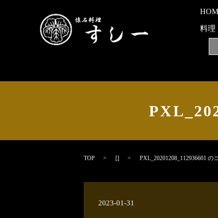
HO
料理
PXL_20
TOP
[]
PXL_20201208_112936601 
2023-01-31