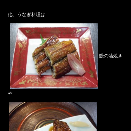
他、うなぎ料理は
鰻の蒲焼き
や