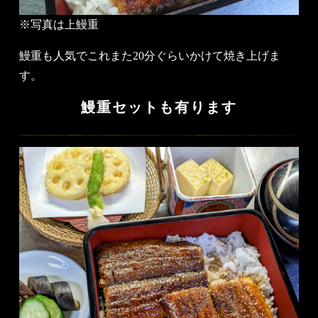
※写真は上鰻重
鰻重も人気でこれまた20分ぐらいかけて焼き上げま
す。
鰻重セットも有ります