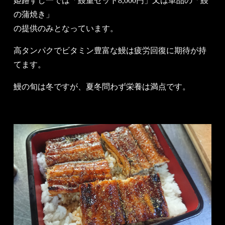
姫路すし一では「鰻重セット8,000円」又は単品の「鰻
の蒲焼き」
の提供のみとなっています。
高タンパクでビタミン豊富な鰻は疲労回復に期待が持
てます。
鰻の旬は冬ですが、夏冬問わず栄養は満点です。