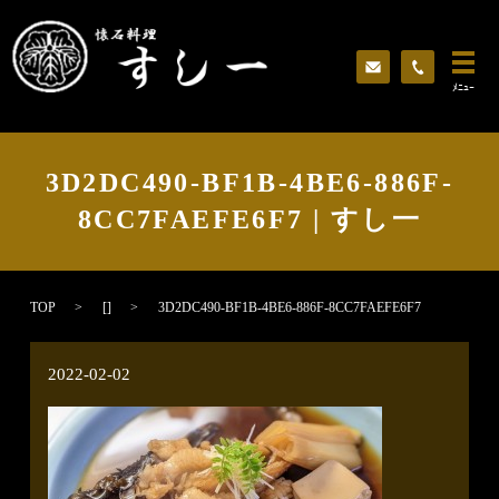
ﾒﾆｭｰ
3D2DC490-BF1B-4BE6-886F-
8CC7FAEFE6F7 | すし一
TOP
[]
3D2DC490-BF1B-4BE6-886F-8CC7FAEFE6F7
2022-02-02