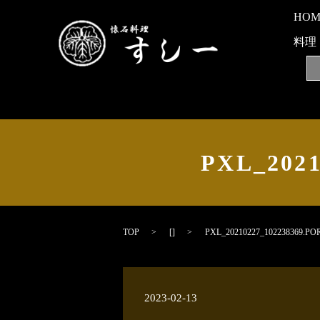
HO
料理
PXL_202
TOP
[]
PXL_20210227_102238369.PO
2023-02-13