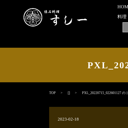
HO
料理
PXL_20
TOP
[]
PXL_20220715_022601127 
2023-02-18