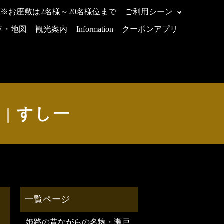
 ※お座敷は2名様～20名様位まで
ご利用シーン
革・地図
観光案内
Information
クーポンアプリ
ー | すし一
姫路の昔ながらの名物・瀬戸