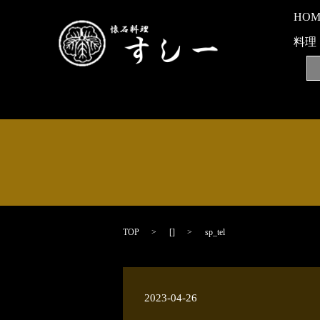
HO
料理
TOP
[]
sp_tel
2023-04-26