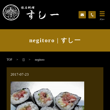
ﾒﾆｭｰ
negitoro | すし一
TOP
[]
negitoro
2017-07-23